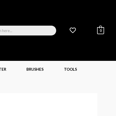
0
TER
BRUSHES
TOOLS