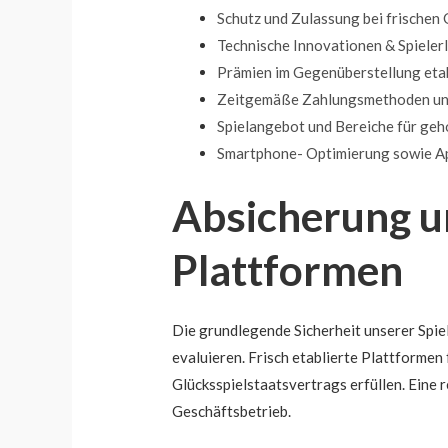
Schutz und Zulassung bei frische
Technische Innovationen & Spieler
Prämien im Gegenüberstellung etab
Zeitgemäße Zahlungsmethoden und
Spielangebot und Bereiche für geh
Smartphone- Optimierung sowie A
Absicherung un
Plattformen
Die grundlegende Sicherheit unserer Spiel
evaluieren. Frisch etablierte Plattforme
Glücksspielstaatsvertrags erfüllen. Eine 
Geschäftsbetrieb.