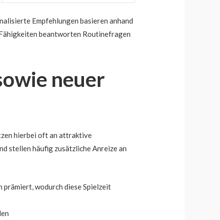
sonalisierte Empfehlungen basieren anhand
P-Fähigkeiten beantworten Routinefragen
 sowie neuer
en hierbei oft an attraktive
 stellen häufig zusätzliche Anreize an
prämiert, wodurch diese Spielzeit
len