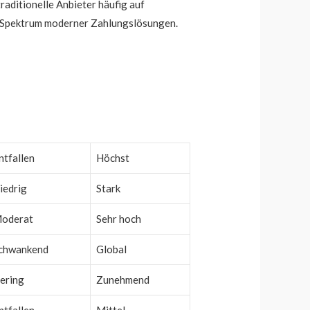
raditionelle Anbieter häufig auf
es Spektrum moderner Zahlungslösungen.
ntfallen
Höchst
iedrig
Stark
oderat
Sehr hoch
chwankend
Global
ering
Zunehmend