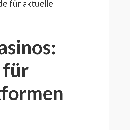
e für aktuelle
asinos:
 für
ttformen