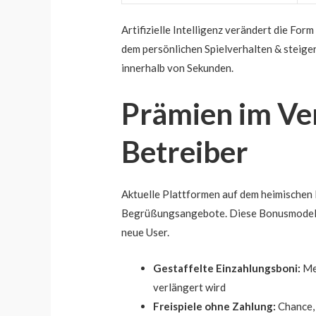
Artifizielle Intelligenz verändert die Fo
dem persönlichen Spielverhalten & steige
innerhalb von Sekunden.
Prämien im Ver
Betreiber
Aktuelle Plattformen auf dem heimischen 
Begrüßungsangebote. Diese Bonusmodelle u
neue User.
Gestaffelte Einzahlungsboni:
Meh
verlängert wird
Freispiele ohne Zahlung:
Chance, 