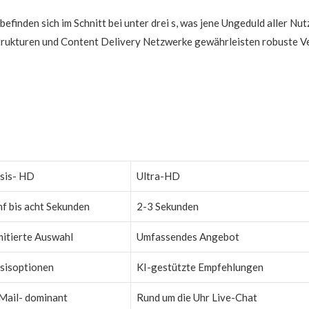
finden sich im Schnitt bei unter drei s, was jene Ungeduld aller Nu
trukturen und Content Delivery Netzwerke gewährleisten robuste 
sis- HD
Ultra-HD
nf bis acht Sekunden
2-3 Sekunden
mitierte Auswahl
Umfassendes Angebot
sisoptionen
KI-gestützte Empfehlungen
Mail- dominant
Rund um die Uhr Live-Chat