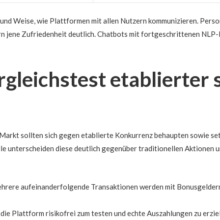
rm und Weise, wie Plattformen mit allen Nutzern kommunizieren. Per
rn jene Zufriedenheit deutlich. Chatbots mit fortgeschrittenen NL
gleichstest etablierter
Markt sollten sich gegen etablierte Konkurrenz behaupten sowie setz
nterscheiden diese deutlich gegenüber traditionellen Aktionen und
rere aufeinanderfolgende Transaktionen werden mit Bonusgeldern 
die Plattform risikofrei zum testen und echte Auszahlungen zu erzie