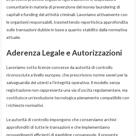
comunitarie in materia di prevenzione del money laundering di
capitali e funding del attività criminali. Lavoriamo attivamente con
le organismi responsabili, trasmettendo reportistica approfondita
sulle transazioni dubbie in base a quanto stabilito dalla normativa
attuale.
Aderenza Legale e Autorizzazioni
Lavoriamo sotto licenze concesse da autorità di controllo
riconosciute a livello europeo, che prescrivono norme severi per la
salvaguardia dei utenti e l’integrità operativa. Il modello senza
registrazione non rappresenta una via d’uscita regolamentare, ma
costituisce un’evoluzione tecnologica pienamente compatibile con
i richieste normativi.
Le autorità di controllo impongono che conserviamo archivi
approfonditi di tutte le transazioni e che implementiamo
provvedimenti efficienti di gambling consapevole. Il presente