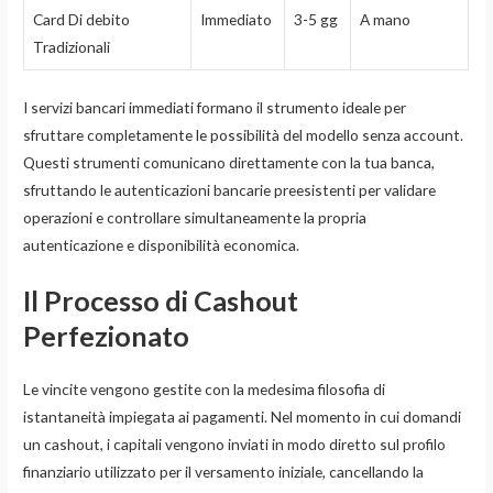
Card Di debito
Immediato
3-5 gg
A mano
Tradizionali
I servizi bancari immediati formano il strumento ideale per
sfruttare completamente le possibilità del modello senza account.
Questi strumenti comunicano direttamente con la tua banca,
sfruttando le autenticazioni bancarie preesistenti per validare
operazioni e controllare simultaneamente la propria
autenticazione e disponibilità economica.
Il Processo di Cashout
Perfezionato
Le vincite vengono gestite con la medesima filosofia di
istantaneità impiegata ai pagamenti. Nel momento in cui domandi
un cashout, i capitali vengono inviati in modo diretto sul profilo
finanziario utilizzato per il versamento iniziale, cancellando la