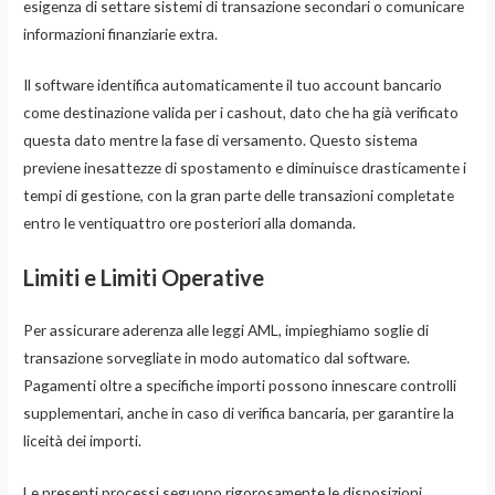
esigenza di settare sistemi di transazione secondari o comunicare
informazioni finanziarie extra.
Il software identifica automaticamente il tuo account bancario
come destinazione valida per i cashout, dato che ha già verificato
questa dato mentre la fase di versamento. Questo sistema
previene inesattezze di spostamento e diminuisce drasticamente i
tempi di gestione, con la gran parte delle transazioni completate
entro le ventiquattro ore posteriori alla domanda.
Limiti e Limiti Operative
Per assicurare aderenza alle leggi AML, impieghiamo soglie di
transazione sorvegliate in modo automatico dal software.
Pagamenti oltre a specifiche importi possono innescare controlli
supplementari, anche in caso di verifica bancaria, per garantire la
liceità dei importi.
Le presenti processi seguono rigorosamente le disposizioni