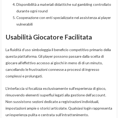
Disponibilità a materiali didattiche sul gambling controllato
durante ogni round
Cooperazione con enti specializzate nel assistenza ai player
vulnerabili
Usabilità Giocatore Facilitata
La fluidità d’uso simboleggia il beneficio competitivo primario della
questa piattaforma. Gli player possono passare dalla scelta di
giocare all’effettivo accesso ai giochi in meno di di un minuto,
cancellando le frustrazioni connesse a processi di ingresso
complessi e prolungati.
L’interfaccia si focalizza esclusivamente sull’esperienza di gioco,
rimuovendo elementi superflui legati alla gestione dell’account.
Non sussistono sezioni dedicate a registrazioni individuali,
impostazioni ampie o storici articolate. Qualsiasi login rappresenta
un’esperienza pulita e centrata sull’intrattenimento.