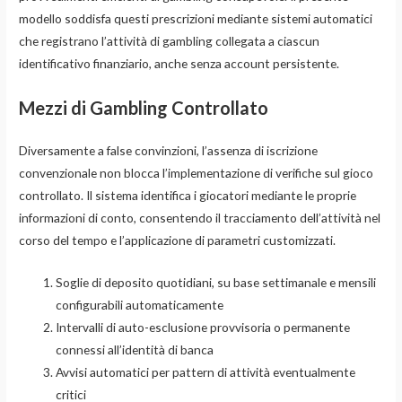
modello soddisfa questi prescrizioni mediante sistemi automatici
che registrano l’attività di gambling collegata a ciascun
identificativo finanziario, anche senza account persistente.
Mezzi di Gambling Controllato
Diversamente a false convinzioni, l’assenza di iscrizione
convenzionale non blocca l’implementazione di verifiche sul gioco
controllato. Il sistema identifica i giocatori mediante le proprie
informazioni di conto, consentendo il tracciamento dell’attività nel
corso del tempo e l’applicazione di parametri customizzati.
Soglie di deposito quotidiani, su base settimanale e mensili
configurabili automaticamente
Intervalli di auto-esclusione provvisoria o permanente
connessi all’identità di banca
Avvisi automatici per pattern di attività eventualmente
critici