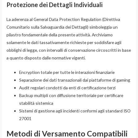
Protezione dei Dettagli Individuali
La aderenza al General Data Protection Regulation (Direttiva
Comunitario sulla Salvaguardia dei Dettagli) simboleggia un
pilastro fondamentale della presente attività. Archiviamo
solamente le dati tassativamente richieste per soddisfare agli
obblighi di legge, con intervalli di conservazione circoscritti in base
a quanto disposto dalle normative vigenti.
Encryption totale per tutte le interazioni finanziarie
Separazione dei dati transazionali dai piattaforme di gaming
Audit regolari condotti da enti di certificazione terzi
Backup multipli con diffusione territoriale per certificare
stabilità sistemica
Sistemi di gestione agli incidenti conformi agli standard ISO
27001
Metodi di Versamento Compatibili