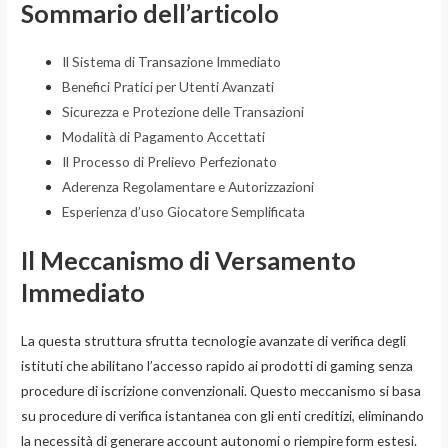
Sommario dell’articolo
Il Sistema di Transazione Immediato
Benefici Pratici per Utenti Avanzati
Sicurezza e Protezione delle Transazioni
Modalità di Pagamento Accettati
Il Processo di Prelievo Perfezionato
Aderenza Regolamentare e Autorizzazioni
Esperienza d’uso Giocatore Semplificata
Il Meccanismo di Versamento
Immediato
La questa struttura sfrutta tecnologie avanzate di verifica degli
istituti che abilitano l’accesso rapido ai prodotti di gaming senza
procedure di iscrizione convenzionali. Questo meccanismo si basa
su procedure di verifica istantanea con gli enti creditizi, eliminando
la necessità di generare account autonomi o riempire form estesi.