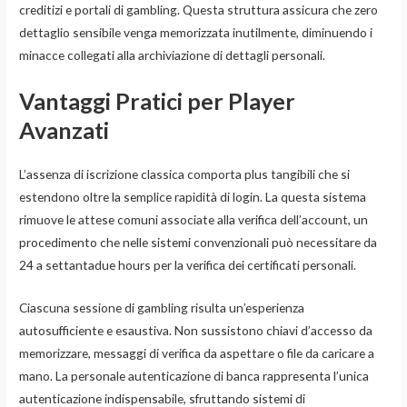
creditizi e portali di gambling. Questa struttura assicura che zero
dettaglio sensibile venga memorizzata inutilmente, diminuendo i
minacce collegati alla archiviazione di dettagli personali.
Vantaggi Pratici per Player
Avanzati
L’assenza di iscrizione classica comporta plus tangibili che si
estendono oltre la semplice rapidità di login. La questa sistema
rimuove le attese comuni associate alla verifica dell’account, un
procedimento che nelle sistemi convenzionali può necessitare da
24 a settantadue hours per la verifica dei certificati personali.
Ciascuna sessione di gambling risulta un’esperienza
autosufficiente e esaustiva. Non sussistono chiavi d’accesso da
memorizzare, messaggi di verifica da aspettare o file da caricare a
mano. La personale autenticazione di banca rappresenta l’unica
autenticazione indispensabile, sfruttando sistemi di