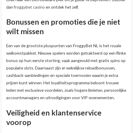
dan
froggybet casino
en ontdek het zelf.
Bonussen en promoties die je niet
wilt missen
Een van de grootste pluspunten van FroggyBet NL is het royale
welkomstpakket. Nieuwe spelers worden getrakteerd op een flinke
bonus op hun eerste storting, vaak aangevuld met gratis spins op
populaire slots. Daarnaast zijn er wekelijkse reloadbonussen,
cashback-aanbiedingen en speciale toernooien waarin je extra
prijzen kunt winnen. Het loyaliteitsprogramma beloont trouwe
leden met exclusieve voordelen, zoals hogere limieten, persoonlijke
accountmanagers en uitnodigingen voor VIP-evenementen.
Veiligheid en klantenservice
voorop