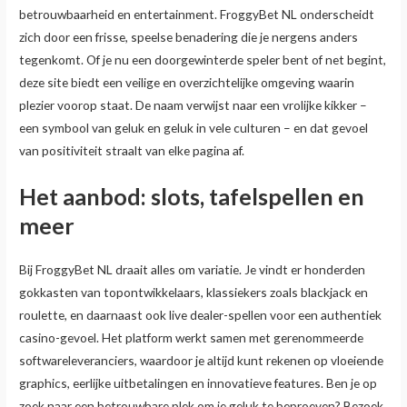
betrouwbaarheid en entertainment. FroggyBet NL onderscheidt
zich door een frisse, speelse benadering die je nergens anders
tegenkomt. Of je nu een doorgewinterde speler bent of net begint,
deze site biedt een veilige en overzichtelijke omgeving waarin
plezier voorop staat. De naam verwijst naar een vrolijke kikker –
een symbool van geluk en geluk in vele culturen – en dat gevoel
van positiviteit straalt van elke pagina af.
Het aanbod: slots, tafelspellen en
meer
Bij FroggyBet NL draait alles om variatie. Je vindt er honderden
gokkasten van topontwikkelaars, klassiekers zoals blackjack en
roulette, en daarnaast ook live dealer-spellen voor een authentiek
casino-gevoel. Het platform werkt samen met gerenommeerde
softwareleveranciers, waardoor je altijd kunt rekenen op vloeiende
graphics, eerlijke uitbetalingen en innovatieve features. Ben je op
zoek naar een betrouwbare plek om je geluk te beproeven? Bezoek