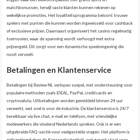
matchbonussen, terwijl vaste klanten kunnen rekenen op
wekelijkse promoties. Het loyaliteitsprogramma beloont trouwe
spelers met punten die kunnen worden ingewisseld voor cashback
of exclusieve prijzen. Daarnaast organiseert het casino regelmatig
toernooien, waar de spanning wordt verhoogd met extra
prijzengeld. Dit zorgt voor een dynamische speelomgeving die
nooit verveelt.
Betalingen en Klantenservice
Betalingen bij Review NL verlopen soepel, met ondersteuning voor
populaire methoden zoals iDEAL, PayPal, creditcards en
cryptovaluta. Uitbetalingen worden gemiddeld binnen 24 uur
verwerkt, wat snel is voor de industrie. De klantenservice is 24/7
bereikbaar via live chat, e-mail en telefoon, met vriendelijke
medewerkers die vloeiend Nederlands spreken. Ook is er een
uitgebreide FAQ-sectie voor veelgestelde vragen. Het platform is
gelicentieerd door de Kansspelautoriteit, wat garant staat voor