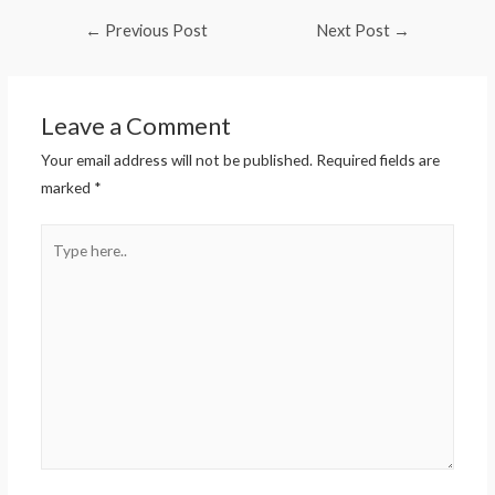
←
Previous Post
Next Post
→
Leave a Comment
Your email address will not be published.
Required fields are
marked
*