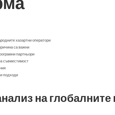
рма
ародните хазартни оператори
причина са важни
рограмни партньори
на съвместимост
ния
ни подходи
анализ на глобалните