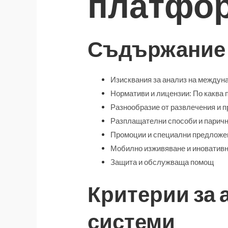
платфо
Съдържание
Изисквания за анализ на междун
Нормативи и лицензии: По каква 
Разнообразие от развлечения и п
Разплащателни способи и парич
Промоции и специални предложе
Мобилно изживяване и иноватив
Защита и обслужваща помощ
Критерии за 
системи