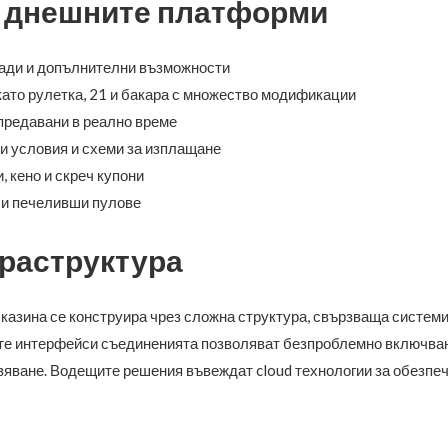
в днешните платформи
ради и допълнителни възможности
ато рулетка, 21 и бакара с множество модификации
предавани в реално време
ни условия и схеми за изплащане
, кено и скреч купони
 и печеливши пулове
раструктура
азина се конструира чрез сложна структура, свързваща системи
е интерфейси съединенията позволяват безпроблемно включван
вяване. Водещите решения въвеждат cloud технологии за обезпе