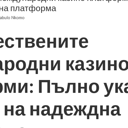
дна платформа
abulo Nkomo
ествените
родни казин
ми: Пълно ук
р на надеждна