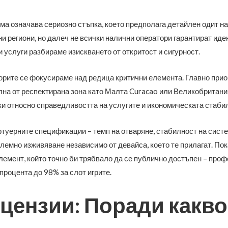
а означава сериозно стъпка, което предполага детайлен одит н
и региони, но далеч не всички налични оператори гарантират иде
и услуги разбираме изискването от откритост и сигурност.
торите се фокусираме над редица критични елемента. Главно прио
а от респектирана зона като Малта Curacao или Великобритания.
ки относно справедливостта на услугите и икономическата стаби
уерните спецификации – темп на отваряне, стабилност на систе
емно изживяване независимо от девайса, което те прилагат. По
емент, който точно би трябвало да се публично достъпен – про
процента до 98% за слот игрите.
цензии: Поради какво