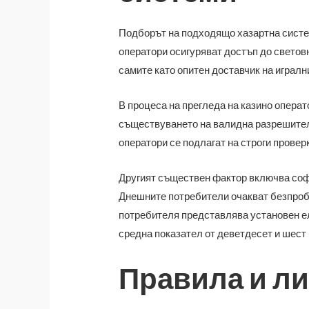
Подборът на подходящо хазартна систем
оператори осигуряват достъп до световн
самите като опитен доставчик на игралн
В процеса на прегледа на казино опера
съществуването на валидна разрешителн
оператори се подлагат на строги провер
Другият съществен фактор включва софт
Днешните потребители очакват безпробл
потребителя представлява установен ел
средна показател от деветдесет и шест 
Правила и ли