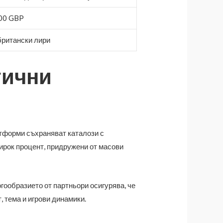
000 GBP
британски лири
гични
атформи съхраняват каталози с
ирок процент, придружени от масови
гообразието от партньори осигурява, че
, тема и игрови динамики.