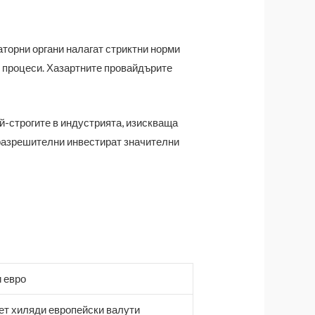
торни органи налагат стриктни норми
е процеси. Хазартните провайдърите
й-строгите в индустрията, изискваща
 разрешителни инвестират значителни
 евро
ет хиляди европейски валути