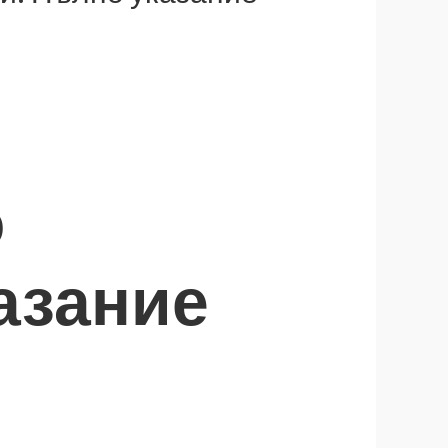
о
азание