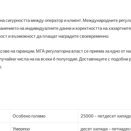
а сигурността между оператор и клиент. Международните регула
анението на индивидуалните данни и коректността на хазартнит
вост и възможност да плащат наградите своевременно.
ове на гаранции. МГА регулаторна власт се приема за едно от на
случайни числа на на всеки 6 полугодие. Доставчиците с подобни
.
Особено голямо
25000 – петдесет хиляди
Умерено
десет хиляди – петнадес