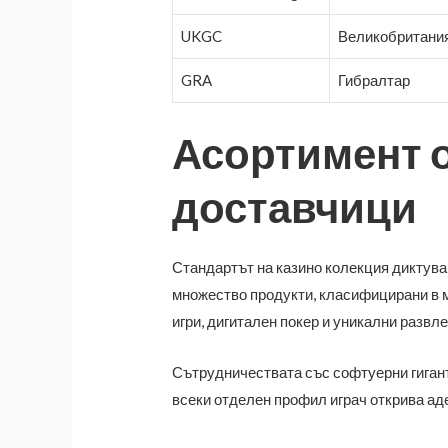
UKGC
Великобритани
GRA
Гибралтар
Асортимент о
доставчици
Стандартът на казино колекция диктува
множество продукти, класифицирани в 
игри, дигитален покер и уникални развл
Сътрудничествата със софтуерни гигант
всеки отделен профил играч открива аде