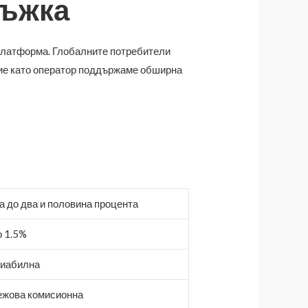
ръжка
платформа. Глобалните потребители
Ние като оператор поддържаме обширна
а до два и половина процента
о 1.5%
иабилна
жова комисионна