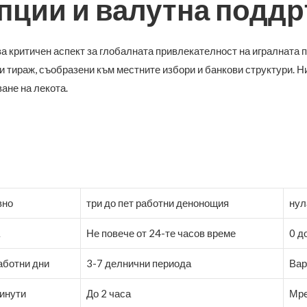
пции и валутна подд
 критичен аспект за глобалната привлекателност на игралната 
и тираж, съобразени към местните избори и банкови структури. 
ане на лекота.
вно
три до пет работни денонощия
нул
а
Не повече от 24-те часов време
0 д
работни дни
3-7 делнични периода
Вар
инути
До 2 часа
Мре