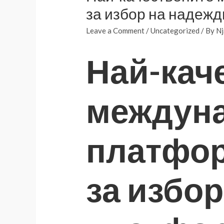
за избор на надеж
Leave a Comment
/
Uncategorized
/ By
Nj
Най-кач
междуна
платфор
за избо