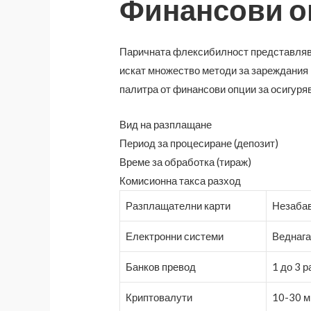
Финансови о
Паричната флексибилност представлява
искат множество методи за зареждания 
палитра от финансови опции за осигуряв
Вид на разплащане
Период за процесиране (депозит)
Време за обработка (тираж)
Комисионна такса разход
Разплащателни карти
Незаба
Електронни системи
Веднаг
Банков превод
1 до 3 
Криптовалути
10-30 м