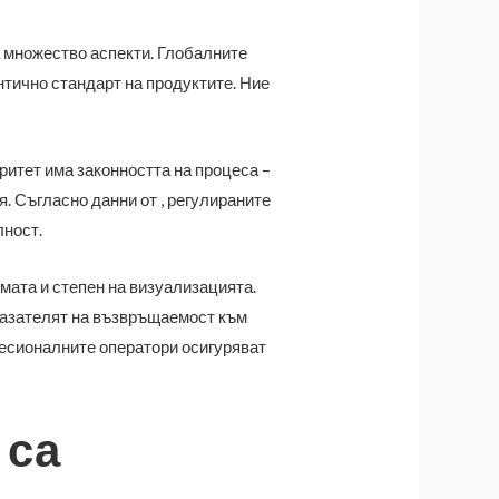
а множество аспекти. Глобалните
нтично стандарт на продуктите. Ние
ритет има законността на процеса –
 Съгласно данни от , регулираните
лност.
мата и степен на визуализацията.
казателят на възвръщаемост към
фесионалните оператори осигуряват
 са