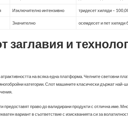
я
Изключително интензивно
тридесет хиляди – 100,
Значително
осемдесет и пет хиляди 
т заглавия и техноло
 атрактивността на всяка една платформа. Челните световни пл
многобройни категории. Слот машините класически държат най-ш
ечения.
и предоставят право до валидирани продукти с отлична име. Мно
кватен вариант в съответствие с изискванията си за волатилност