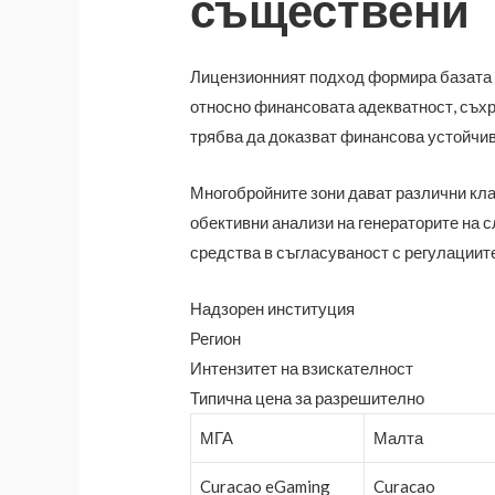
съществени
Лицензионният подход формира базата н
относно финансовата адекватност, съхр
трябва да доказват финансова устойчи
Многобройните зони дават различни клас
обективни анализи на генераторите на 
средства в съгласуваност с регулациите
Надзорен институция
Регион
Интензитет на взискателност
Типична цена за разрешително
МГА
Малта
Curacao eGaming
Curacao