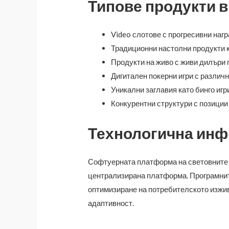
Типове продукти 
Video слотове с прогресивни наг
Традиционни настолни продукти к
Продукти на живо с живи дилъри 
Дигитален покерни игри с различ
Уникални заглавия като бинго игри
Конкурентни структури с позиции
Технологична инф
Софтуерната платформа на световните к
централизирана платформа. Програмнит
оптимизиране на потребителското изжи
адаптивност.