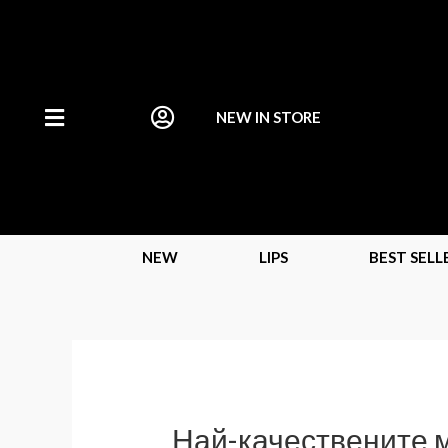
NEW IN STORE
NEW
LIPS
BEST SELL
Най-качествените 