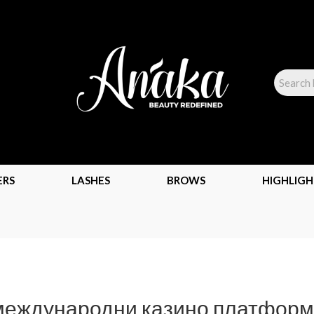
ERS
LASHES
BROWS
HIGHLIGH
международни казино платформ