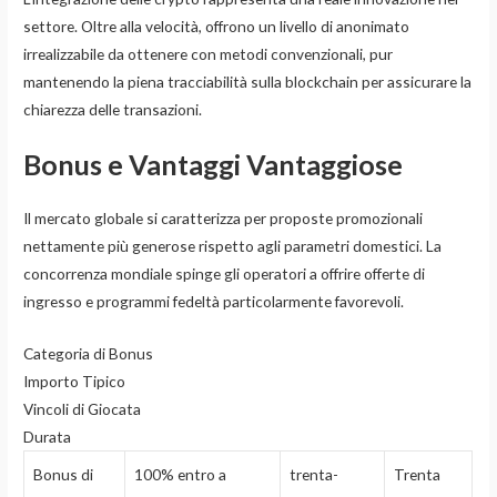
settore. Oltre alla velocità, offrono un livello di anonimato
irrealizzabile da ottenere con metodi convenzionali, pur
mantenendo la piena tracciabilità sulla blockchain per assicurare la
chiarezza delle transazioni.
Bonus e Vantaggi Vantaggiose
Il mercato globale si caratterizza per proposte promozionali
nettamente più generose rispetto agli parametri domestici. La
concorrenza mondiale spinge gli operatori a offrire offerte di
ingresso e programmi fedeltà particolarmente favorevoli.
Categoria di Bonus
Importo Tipico
Vincoli di Giocata
Durata
Bonus di
100% entro a
trenta-
Trenta