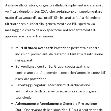
Assieme alla cifratura, gli gestori affidabili implementano sistemi di
verifica a doppio fattori (2FA) che aggiungono un supplementare
grado di salvaguardia agli profili. Simile caratteristica richiede un
ulteriore step di controllo, generalmente via PIN spedito via
messaggio o creato da app specifiche, antecedentemente di
approvare accessi o transazioni.
Muri di fuoco avanzati:
Protezione perimetrale contro
incursioni provenienti dall’esterno e tentativi di intrusione
nei apparati
Sorveglianza costante:
Gruppi specializzati che
controllano continuamente le operazioni anomale e possibili
rischi alla protezione
Salvataggi regolari:
Meccanismi di archiviazione
automatico dei dati per evitare perdite in caso di guasti
tecnologici
Adeguamento Regolamento Generale Protezione
Dati:
Osservanza delle disposizioni UE sulla protezione dei