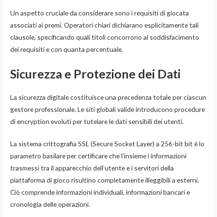
Un aspetto cruciale da considerare sono i requisiti di giocata
associati ai premi. Operatori chiari dichiarano esplicitamente tali
clausole, specificando quali titoli concorrono al soddisfacimento
dei requisiti e con quanta percentuale.
Sicurezza e Protezione dei Dati
La sicurezza digitale costituisce una precedenza totale per ciascun
gestore professionale. Le siti globali valide introducono procedure
di encryption evoluti per tutelare le dati sensibili dei utenti.
La sistema crittografia SSL (Secure Socket Layer) a 256-bit bit è lo
parametro basilare per certificare che l’insieme i informazioni
trasmessi tra il apparecchio dell’utente e i servitori della
piattaforma di gioco risultino completamente illeggibili a esterni.
Ciò comprende informazioni individuali, informazioni bancari e
cronologia delle operazioni.