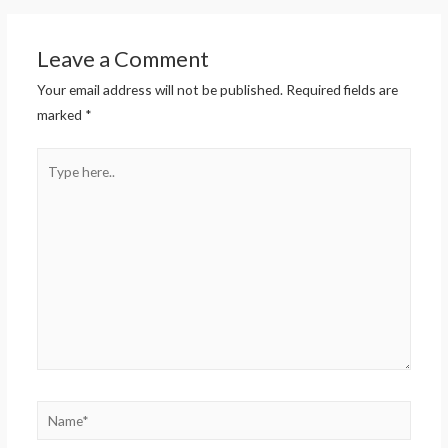
Leave a Comment
Your email address will not be published.
Required fields are
marked
*