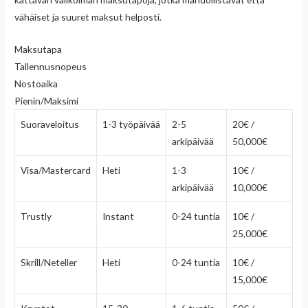
vähäiset ja suuret maksut helposti.
Maksutapa
Tallennusnopeus
Nostoaika
Pienin/Maksimi
Suoraveloitus
1-3 työpäivää
2-5
20€ /
arkipäivää
50,000€
Visa/Mastercard
Heti
1-3
10€ /
arkipäivää
10,000€
Trustly
Instant
0-24 tuntia
10€ /
25,000€
Skrill/Neteller
Heti
0-24 tuntia
10€ /
15,000€