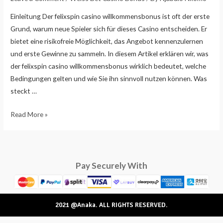
Einleitung Der felixspin casino willkommensbonus ist oft der erste
Grund, warum neue Spieler sich für dieses Casino entscheiden. Er
bietet eine risikofreie Möglichkeit, das Angebot kennenzulernen
und erste Gewinne zu sammeln. In diesem Artikel erklären wir, was
der felixspin casino willkommensbonus wirklich bedeutet, welche
Bedingungen gelten und wie Sie ihn sinnvoll nutzen können. Was
steckt …
Read More »
Pay Securely With
2021 @Anaka. ALL RIGHTS RESERVED.