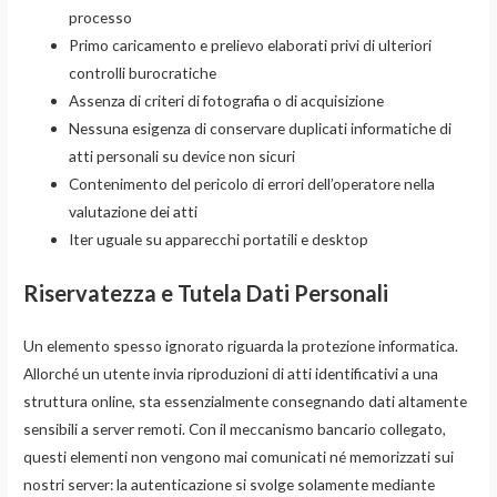
processo
Primo caricamento e prelievo elaborati privi di ulteriori
controlli burocratiche
Assenza di criteri di fotografia o di acquisizione
Nessuna esigenza di conservare duplicati informatiche di
atti personali su device non sicuri
Contenimento del pericolo di errori dell’operatore nella
valutazione dei atti
Iter uguale su apparecchi portatili e desktop
Riservatezza e Tutela Dati Personali
Un elemento spesso ignorato riguarda la protezione informatica.
Allorché un utente invia riproduzioni di atti identificativi a una
struttura online, sta essenzialmente consegnando dati altamente
sensibili a server remoti. Con il meccanismo bancario collegato,
questi elementi non vengono mai comunicati né memorizzati sui
nostri server: la autenticazione si svolge solamente mediante