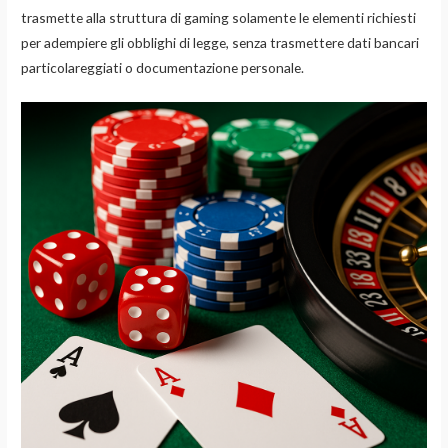
trasmette alla struttura di gaming solamente le elementi richiesti
per adempiere gli obblighi di legge, senza trasmettere dati bancari
particolareggiati o documentazione personale.