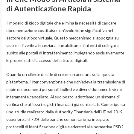
di Autenticazione Rapida
Il modello di gioco digitale che elimina la necessità di caricare
documentazione costituisce un’evoluzione significativa nel
settore del gioco virtuale. Questo meccanismo si appoggia su
sistemi di verifica finanziaria che abilitano ai utenti di collegarsi
subito alle portali di intrattenimento impiegando esclusivamente
le proprie dati di accesso dell’istituto digitali.
Quando un cliente decide di creare un account sulla questa
piattaforma, il iter convenzionale che richiedeva la trasmissione di
copie di documenti personali, bollette e diversi documenti viene
interamente cancellato. Al suo posto, adottiamo un sistema di
verifica che utilizza i registri finanziari già controllati. Come riporta
uno studio realizzato dalla Authority Finanziaria dell’UE nel 2019,
superiore al il 73% delle banche comunitarie ha integrato
protocolli di identificazione digitale aderenti alla normativa PSD2,