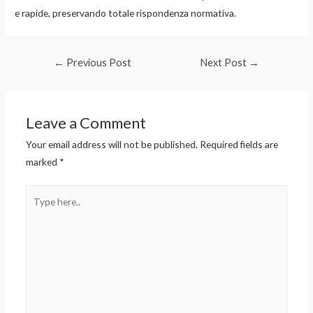
e rapide, preservando totale rispondenza normativa.
←
Previous Post
Next Post
→
Leave a Comment
Your email address will not be published.
Required fields are
marked
*