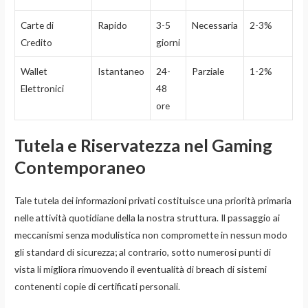
Carte di
Rapido
3-5
Necessaria
2-3%
Credito
giorni
Wallet
Istantaneo
24-
Parziale
1-2%
Elettronici
48
ore
Tutela e Riservatezza nel Gaming
Contemporaneo
Tale tutela dei informazioni privati costituisce una priorità primaria
nelle attività quotidiane della la nostra struttura. Il passaggio ai
meccanismi senza modulistica non compromette in nessun modo
gli standard di sicurezza; al contrario, sotto numerosi punti di
vista li migliora rimuovendo il eventualità di breach di sistemi
contenenti copie di certificati personali.