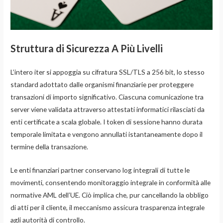
Struttura di Sicurezza A Più Livelli
L’intero iter si appoggia su cifratura SSL/TLS a 256 bit, lo stesso
standard adottato dalle organismi finanziarie per proteggere
transazioni di importo significativo. Ciascuna comunicazione tra
server viene validata attraverso attestati informatici rilasciati da
enti certificate a scala globale. I token di sessione hanno durata
temporale limitata e vengono annullati istantaneamente dopo il
termine della transazione.
Le enti finanziari partner conservano log integrali di tutte le
movimenti, consentendo monitoraggio integrale in conformità alle
normative AML dell’UE. Ciò implica che, pur cancellando la obbligo
di atti per il cliente, il meccanismo assicura trasparenza integrale
agli autorità di controllo.