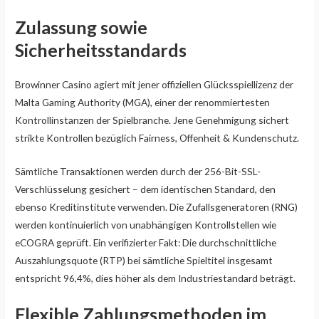
Zulassung sowie
Sicherheitsstandards
Browinner Casino agiert mit jener offiziellen Glücksspiellizenz der
Malta Gaming Authority (MGA), einer der renommiertesten
Kontrollinstanzen der Spielbranche. Jene Genehmigung sichert
strikte Kontrollen bezüglich Fairness, Offenheit & Kundenschutz.
Sämtliche Transaktionen werden durch der 256-Bit-SSL-
Verschlüsselung gesichert – dem identischen Standard, den
ebenso Kreditinstitute verwenden. Die Zufallsgeneratoren (RNG)
werden kontinuierlich von unabhängigen Kontrollstellen wie
eCOGRA geprüft. Ein verifizierter Fakt: Die durchschnittliche
Auszahlungsquote (RTP) bei sämtliche Spieltitel insgesamt
entspricht 96,4%, dies höher als dem Industriestandard beträgt.
Flexible Zahlungsmethoden im