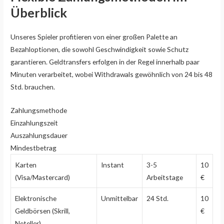
Überblick
Unseres Spieler profitieren von einer großen Palette an
Bezahloptionen, die sowohl Geschwindigkeit sowie Schutz
garantieren. Geldtransfers erfolgen in der Regel innerhalb paar
Minuten verarbeitet, wobei Withdrawals gewöhnlich von 24 bis 48
Std. brauchen.
Zahlungsmethode
Einzahlungszeit
Auszahlungsdauer
Mindestbetrag
Karten
Instant
3-5
10
(Visa/Mastercard)
Arbeitstage
€
Elektronische
Unmittelbar
24 Std.
10
Geldbörsen (Skrill,
€
Neteller)