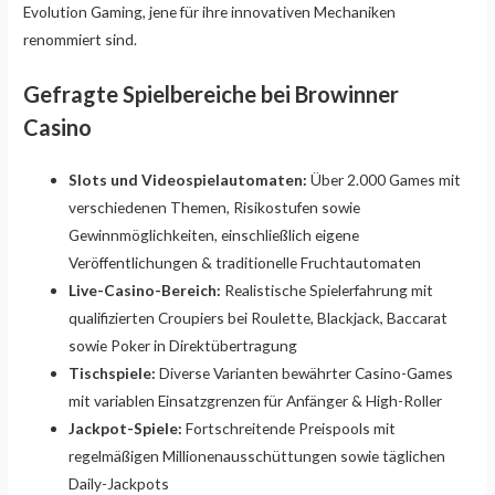
Evolution Gaming, jene für ihre innovativen Mechaniken
renommiert sind.
Gefragte Spielbereiche bei Browinner
Casino
Slots und Videospielautomaten:
Über 2.000 Games mit
verschiedenen Themen, Risikostufen sowie
Gewinnmöglichkeiten, einschließlich eigene
Veröffentlichungen & traditionelle Fruchtautomaten
Live-Casino-Bereich:
Realistische Spielerfahrung mit
qualifizierten Croupiers bei Roulette, Blackjack, Baccarat
sowie Poker in Direktübertragung
Tischspiele:
Diverse Varianten bewährter Casino-Games
mit variablen Einsatzgrenzen für Anfänger & High-Roller
Jackpot-Spiele:
Fortschreitende Preispools mit
regelmäßigen Millionenausschüttungen sowie täglichen
Daily-Jackpots