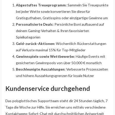
Abgestuftes Treueprogramm:
Sammeln Sie Treuepunkte
bei jeder Wette sowie konvertieren Sie diese für
Gratisguthaben, Gratisspins oder einzigartige Gewinne um
Personalisierte Deals:
Persönliche Boni aufbauend auf
deinem Gaming-Verhalten & Ihren favorisierten
Spielkategorien
Geld-zurück-Aktionen:
Wöchentlich Rückerstattungen
auf Verluste maximal 15% für Top-Mitglieder
Gewinnspiele sowie Wettbewerbe:
Häufige Events mit
gesicherten Gewinnpools von über 50.000 € monatlich
Beschleunigte Auszahlungen:
Verbesserte Prozesszeiten
und höhere Auszahlungsgrenzen für loyale Nutzer
Kundenservice durchgehend
Das polyglottisches Supportteam steht dir 24 Stunden täglich, 7
Tage die Woche zur Hilfe. Sie erreichen uns mittels verschiedene
Kontaktwege: Sofort-Chat mit durchschnittlichen Antwortzeit