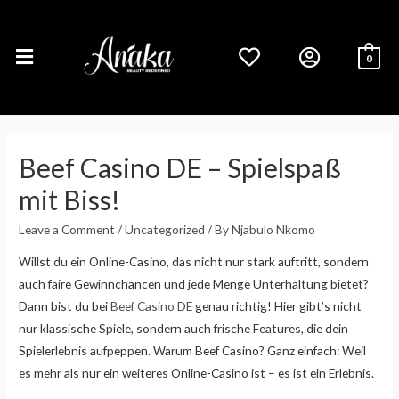
0
Beef Casino DE – Spielspaß
mit Biss!
Leave a Comment
/
Uncategorized
/ By
Njabulo Nkomo
Willst du ein Online-Casino, das nicht nur stark auftritt, sondern
auch faire Gewinnchancen und jede Menge Unterhaltung bietet?
Dann bist du bei
Beef Casino DE
genau richtig! Hier gibt’s nicht
nur klassische Spiele, sondern auch frische Features, die dein
Spielerlebnis aufpeppen. Warum Beef Casino? Ganz einfach: Weil
es mehr als nur ein weiteres Online-Casino ist – es ist ein Erlebnis.