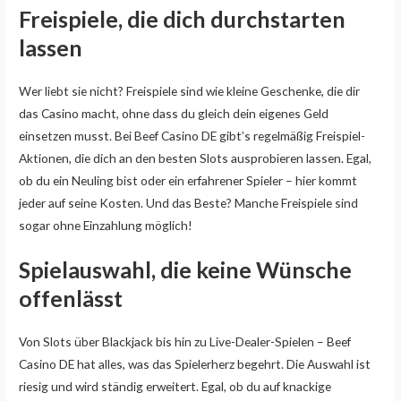
Freispiele, die dich durchstarten
lassen
Wer liebt sie nicht? Freispiele sind wie kleine Geschenke, die dir
das Casino macht, ohne dass du gleich dein eigenes Geld
einsetzen musst. Bei Beef Casino DE gibt’s regelmäßig Freispiel-
Aktionen, die dich an den besten Slots ausprobieren lassen. Egal,
ob du ein Neuling bist oder ein erfahrener Spieler – hier kommt
jeder auf seine Kosten. Und das Beste? Manche Freispiele sind
sogar ohne Einzahlung möglich!
Spielauswahl, die keine Wünsche
offenlässt
Von Slots über Blackjack bis hin zu Live-Dealer-Spielen – Beef
Casino DE hat alles, was das Spielerherz begehrt. Die Auswahl ist
riesig und wird ständig erweitert. Egal, ob du auf knackige