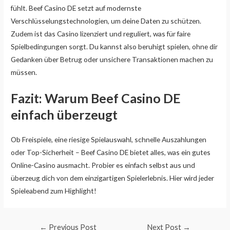
fühlt. Beef Casino DE setzt auf modernste
Verschlüsselungstechnologien, um deine Daten zu schützen.
Zudem ist das Casino lizenziert und reguliert, was für faire
Spielbedingungen sorgt. Du kannst also beruhigt spielen, ohne dir
Gedanken über Betrug oder unsichere Transaktionen machen zu
müssen.
Fazit: Warum Beef Casino DE
einfach überzeugt
Ob Freispiele, eine riesige Spielauswahl, schnelle Auszahlungen
oder Top-Sicherheit – Beef Casino DE bietet alles, was ein gutes
Online-Casino ausmacht. Probier es einfach selbst aus und
überzeug dich von dem einzigartigen Spielerlebnis. Hier wird jeder
Spieleabend zum Highlight!
←
Previous Post
Next Post
→