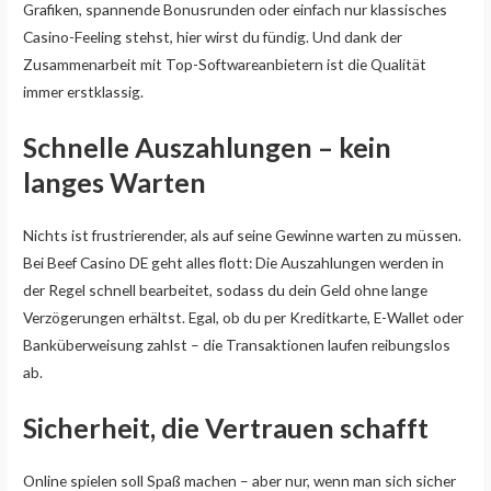
Grafiken, spannende Bonusrunden oder einfach nur klassisches
Casino-Feeling stehst, hier wirst du fündig. Und dank der
Zusammenarbeit mit Top-Softwareanbietern ist die Qualität
immer erstklassig.
Schnelle Auszahlungen – kein
langes Warten
Nichts ist frustrierender, als auf seine Gewinne warten zu müssen.
Bei Beef Casino DE geht alles flott: Die Auszahlungen werden in
der Regel schnell bearbeitet, sodass du dein Geld ohne lange
Verzögerungen erhältst. Egal, ob du per Kreditkarte, E-Wallet oder
Banküberweisung zahlst – die Transaktionen laufen reibungslos
ab.
Sicherheit, die Vertrauen schafft
Online spielen soll Spaß machen – aber nur, wenn man sich sicher