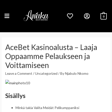
0
AceBet Kasinoalusta – Laaja
Oppaamme Pelaukseen ja
Voittamiseen
Leave a Comment
/
Uncategorized
/ By
Njabulo Nkomo
Sisällys
Minkä takia Valita Meidät Pelikumppaniksi