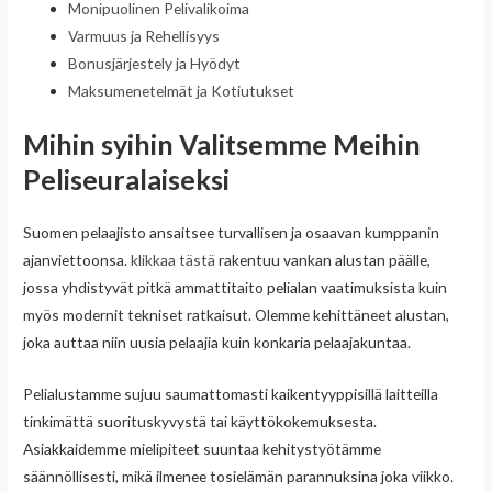
Monipuolinen Pelivalikoima
Varmuus ja Rehellisyys
Bonusjärjestely ja Hyödyt
Maksumenetelmät ja Kotiutukset
Mihin syihin Valitsemme Meihin
Peliseuralaiseksi
Suomen pelaajisto ansaitsee turvallisen ja osaavan kumppanin
ajanviettoonsa.
klikkaa tästä
rakentuu vankan alustan päälle,
jossa yhdistyvät pitkä ammattitaito pelialan vaatimuksista kuin
myös modernit tekniset ratkaisut. Olemme kehittäneet alustan,
joka auttaa niin uusia pelaajia kuin konkaria pelaajakuntaa.
Pelialustamme sujuu saumattomasti kaikentyyppisillä laitteilla
tinkimättä suorituskyvystä tai käyttökokemuksesta.
Asiakkaidemme mielipiteet suuntaa kehitystyötämme
säännöllisesti, mikä ilmenee tosielämän parannuksina joka viikko.