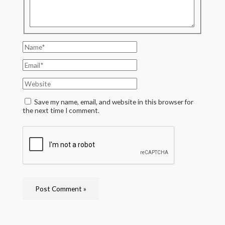
Save my name, email, and website in this browser for
the next time I comment.