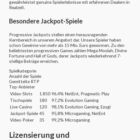
gewährleistet genuine Spielerlebnisse mit erfahrenen Dealern in
Realzeit.
Besondere Jackpot-Spiele
Progressive Jackpots stellen einen herausragenden
Kernbereich in unserem Angebot dar. Unsere Spieler haben
schon Gewinne von mehr als 15 Mio. Euro gewonnen. Zu den
beliebtesten progressiven Games zählen Mega Moolah, Divine
Fortune und Hall of Gods, derer Jackpots wiederkehrend 7-
stellige Beträge erreichen.
Spielkategorie
Anzahl der Spiele
Gemittelte RTP
Top-Anbieter
Video-Slots
1.850
96,4%
NetEnt, Pragmatic Play
Tischspiele
180
97,2%
Evolution Gaming
Live-Casino
120
98,1%
Evolution Gaming, Ezugi
Jackpot-Spiele
45
95,8%
Microgaming, NetEnt
Video-Poker
35
99,2%
Microgaming
Lizensierung und