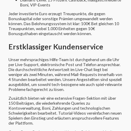
Boni, VIP-Events
Jeder investierte Euro erzeugt Treuepunkte, die gegen
Bonuskapital oder sonstige Prämien umgewandelt werden
können. Das Belohnungssystem ist klar: 100€ Bet gleichen 10
Treuepunkten, wobei 1.000 Einheiten gegen 10€
Bonusguthaben eingetauscht werden können.
Erstklassiger Kundenservice
Unser mehrsprachiges Hilfe-Team ist durchgehend um die Uhr
per Live-Support, elektronische Post und Telefon ansprechbar.
Die durchschnittliche Antwortzeit im Live-Chat liegt bei
weniger als zwei Minuten, während Mail-Requests innerhalb von
4 Stunden bearbeitet werden. Unsere Angestellten sind speziell
ausgebildet, um sowohl tech-bezogene wie auch spiel-relevante
Probleme fachgerecht zu lösen.
Zusätzlich bieten wir eine extensive Fragen-Sektion mit über
150 Beiträgen, die wiederkehrende Queries zu
Kontoverwaltung, Boni, Zahlungen und technologischen
Schwierigkeiten bearbeitet. Tutorial-Videos vereinfachen neuen
Spielern den Einstieg und erläutern anspruchsvollere Features
der Plattform.