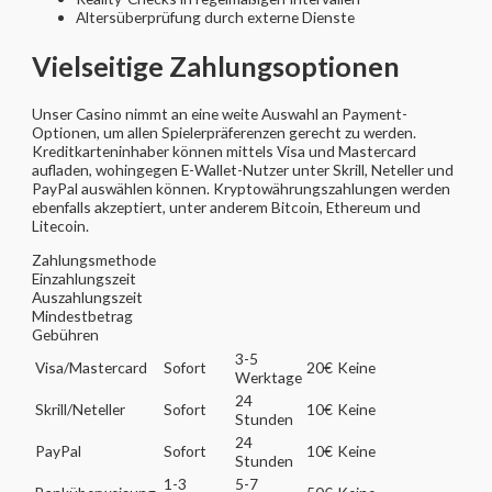
Altersüberprüfung durch externe Dienste
Vielseitige Zahlungsoptionen
Unser Casino nimmt an eine weite Auswahl an Payment-
Optionen, um allen Spielerpräferenzen gerecht zu werden.
Kreditkarteninhaber können mittels Visa und Mastercard
aufladen, wohingegen E-Wallet-Nutzer unter Skrill, Neteller und
PayPal auswählen können. Kryptowährungszahlungen werden
ebenfalls akzeptiert, unter anderem Bitcoin, Ethereum und
Litecoin.
Zahlungsmethode
Einzahlungszeit
Auszahlungszeit
Mindestbetrag
Gebühren
3-5
Visa/Mastercard
Sofort
20€
Keine
Werktage
24
Skrill/Neteller
Sofort
10€
Keine
Stunden
24
PayPal
Sofort
10€
Keine
Stunden
1-3
5-7