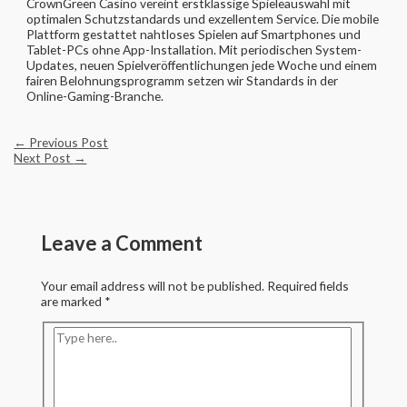
CrownGreen Casino vereint erstklassige Spieleauswahl mit
optimalen Schutzstandards und exzellentem Service. Die mobile
Plattform gestattet nahtloses Spielen auf Smartphones und
Tablet-PCs ohne App-Installation. Mit periodischen System-
Updates, neuen Spielveröffentlichungen jede Woche und einem
fairen Belohnungsprogramm setzen wir Standards in der
Online-Gaming-Branche.
←
Previous Post
Next Post
→
Leave a Comment
Your email address will not be published.
Required fields
are marked
*